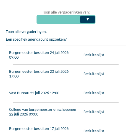
Toon alle vergaderingen van:
Toon alle vergaderingen.
Een specifiek agendapunt opzoeken?
Burgemeester besluiten 24 juli 2026
Besluitenlijst
09:00
Burgemeester besluiten 23 juli 2026
Besluitenlijst
17:00
Vast Bureau 22 juli 2026 12:00
Besluitenlijst
College van burgemeester en schepenen
Besluitenlijst
22 juli 2026 09:00
Burgemeester besluiten 17 juli 2026
Besluitenlijst